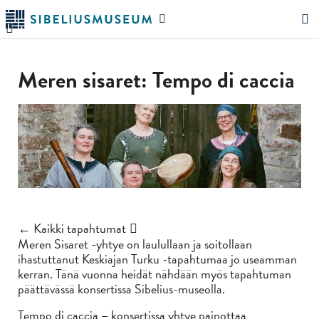
Siirry
Hae
pääsisältöön
verkkosivustolta
"Hae"
Meren sisaret: Tempo di caccia
← Kaikki tapahtumat
Meren Sisaret -yhtye on laulullaan ja soitollaan
ihastuttanut Keskiajan Turku -tapahtumaa jo useamman
kerran. Tänä vuonna heidät nähdään myös tapahtuman
päättävässä konsertissa Sibelius-museolla.
Tempo di caccia – konsertissa yhtye painottaa